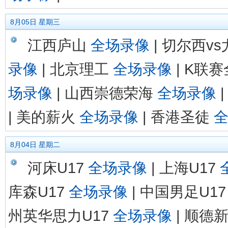
8月05日 星期三
江西庐山
全场录像
| 切尔西v
录像
| 北京理工
全场录像
| K联
场录像
| 山西崇德荣海
全场录像
| 美的薪火
全场录像
| 香港圣徒
8月04日 星期二
河床U17
全场录像
| 上海U17
库森U17
全场录像
| 中国男足U1
州英华思力U17
全场录像
| 顺德