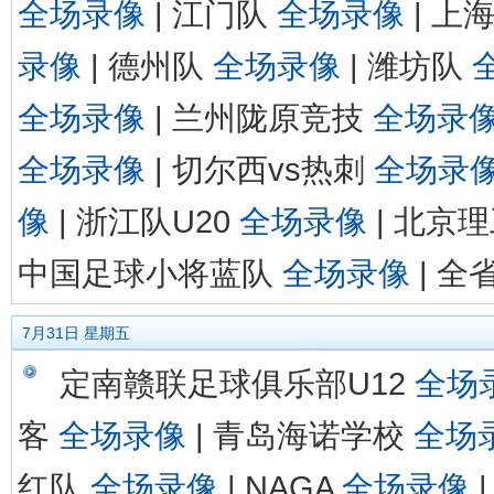
全场录像
| 江门队
全场录像
| 上
录像
| 德州队
全场录像
| 潍坊队
全场录像
| 兰州陇原竞技
全场录
全场录像
| 切尔西vs热刺
全场录
像
| 浙江队U20
全场录像
| 北京
中国足球小将蓝队
全场录像
| 全
7月31日 星期五
定南赣联足球俱乐部U12
全场
客
全场录像
| 青岛海诺学校
全场
红队
全场录像
| NAGA
全场录像