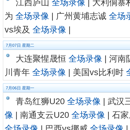
江西庐山
全场录像
| 大利侗寨
为
全场录像
| 广州黄埔志诚
全场
vs埃及
全场录像
|
7月07日 星期二
大连聚惺晟恒
全场录像
| 河南
川青年
全场录像
| 美国vs比利时
7月06日 星期一
青岛红狮U20
全场录像
| 武汉
像
| 南通支云U20
全场录像
| 石
全场录像
| 巴西vs挪威
全场录像