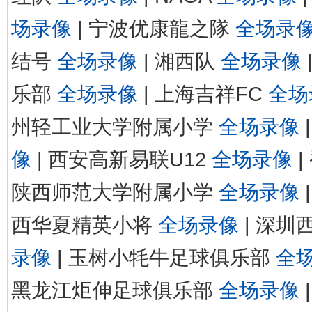
场录像
| 宁波优康龍之隊
全场录
结号
全场录像
| 湘西队
全场录像
乐部
全场录像
| 上海吉祥FC
全场
州轻工业大学附属小学
全场录像
像
| 西安高新易联U12
全场录像
|
陕西师范大学附属小学
全场录像
西华夏精英小将
全场录像
| 深圳
录像
| 玉树小牦牛足球俱乐部
全
黑龙江炬伸足球俱乐部
全场录像