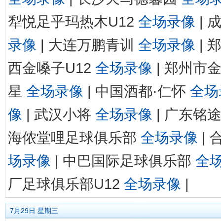
犁悦足乎玛热木U12
全场录像
| 
录像
| 大连万鹏青训
全场录像
|
西金嗓子U12
全场录像
| 郑州市
星
全场录像
| 中国酒都·仁怀
全场
像
| 武汉小将
全场录像
| 广东铭途
海侬堂哩足球俱乐部
全场录像
|
场录像
| 中巴国际足球俱乐部
全
厂足球俱乐部U12
全场录像
|
7月29日 星期三