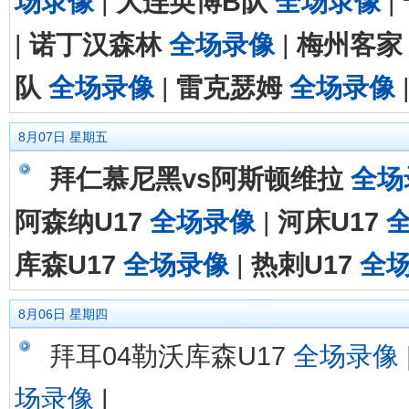
场录像
|
大连英博B队
全场录像
|
|
诺丁汉森林
全场录像
|
梅州客
队
全场录像
|
雷克瑟姆
全场录像
8月07日 星期五
拜仁慕尼黑vs阿斯顿维拉
全场
阿森纳U17
全场录像
|
河床U17
库森U17
全场录像
|
热刺U17
全
8月06日 星期四
拜耳04勒沃库森U17
全场录像
场录像
|