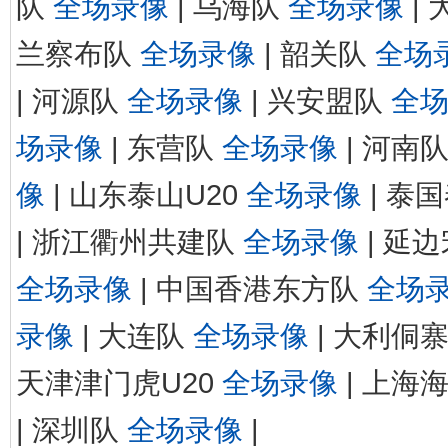
队
全场录像
| 乌海队
全场录像
|
兰察布队
全场录像
| 韶关队
全场
| 河源队
全场录像
| 兴安盟队
全
场录像
| 东营队
全场录像
| 河南队
像
| 山东泰山U20
全场录像
| 泰
| 浙江衢州共建队
全场录像
| 延
全场录像
| 中国香港东方队
全场
录像
| 大连队
全场录像
| 大利侗
天津津门虎U20
全场录像
| 上海
| 深圳队
全场录像
|