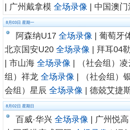
| 广州戴拿模
全场录像
| 中国澳
8月03日 星期一
阿森纳U17
全场录像
| 葡萄牙
北京国安U20
全场录像
| 拜耳04
| 市山海
全场录像
| （社会组）
组）祥龙
全场录像
| （社会组）
会组）星辰
全场录像
| 德兢艾捷
8月02日 星期日
百威·华兴
全场录像
| 广州悦