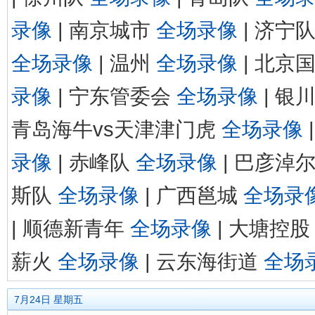
录像
| 南京城市
全场录像
| 济宁
全场录像
| 温州
全场录像
| 北京
录像
| 宁东管委会
全场录像
| 银
青岛海牛vs天津津门虎
全场录像
录像
| 赤峰队
全场录像
| 巴彦淖
斯队
全场录像
| 广西邕城
全场录
| 顺德新青年
全场录像
| 大塘控
薪火
全场录像
| 云东海街道
全场
7月24日 星期五