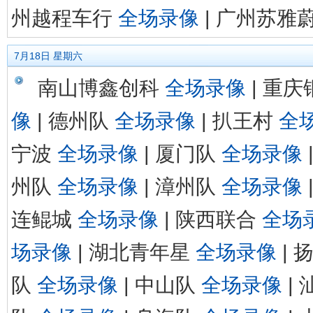
州越程车行
全场录像
| 广州苏雅
7月18日 星期六
南山博鑫创科
全场录像
| 重
像
| 德州队
全场录像
| 扒王村
全
宁波
全场录像
| 厦门队
全场录像
州队
全场录像
| 漳州队
全场录像
连鲲城
全场录像
| 陕西联合
全场
场录像
| 湖北青年星
全场录像
| 
队
全场录像
| 中山队
全场录像
|