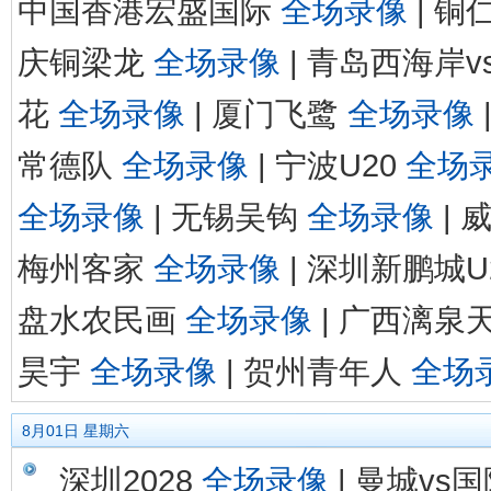
中国香港宏盛国际
全场录像
| 
庆铜梁龙
全场录像
| 青岛西海岸
花
全场录像
| 厦门飞鹭
全场录像
常德队
全场录像
| 宁波U20
全场
全场录像
| 无锡吴钩
全场录像
| 
梅州客家
全场录像
| 深圳新鹏城U
盘水农民画
全场录像
| 广西漓泉
昊宇
全场录像
| 贺州青年人
全场
8月01日 星期六
深圳2028
全场录像
| 曼城vs