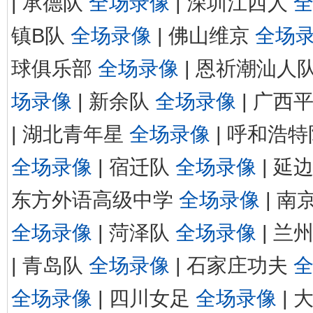
| 承德队
全场录像
| 深圳江西人
镇B队
全场录像
| 佛山维京
全场
球俱乐部
全场录像
| 恩祈潮汕人
场录像
| 新余队
全场录像
| 广西
| 湖北青年星
全场录像
| 呼和浩
全场录像
| 宿迁队
全场录像
| 延
东方外语高级中学
全场录像
| 南
全场录像
| 菏泽队
全场录像
| 兰
| 青岛队
全场录像
| 石家庄功夫
全场录像
| 四川女足
全场录像
| 