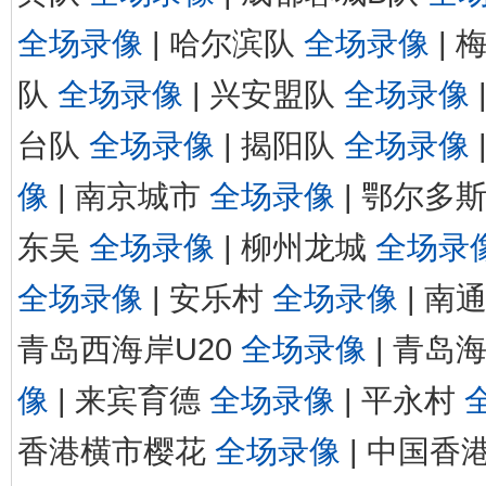
全场录像
| 哈尔滨队
全场录像
| 
队
全场录像
| 兴安盟队
全场录像
台队
全场录像
| 揭阳队
全场录像
像
| 南京城市
全场录像
| 鄂尔多
东吴
全场录像
| 柳州龙城
全场录
全场录像
| 安乐村
全场录像
| 南
青岛西海岸U20
全场录像
| 青岛
像
| 来宾育德
全场录像
| 平永村
香港横市樱花
全场录像
| 中国香