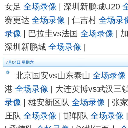
女足
全场录像
| 深圳新鹏城U20
赛更达
全场录像
| 仁吉村
全场录
录像
| 巴拉圭vs法国
全场录像
| 
深圳新鹏城
全场录像
|
7月04日 星期六
北京国安vs山东泰山
全场录像
港
全场录像
| 大连英博vs武汉三
录像
| 雄安新区队
全场录像
| 张
庄队
全场录像
| 邯郸队
全场录像