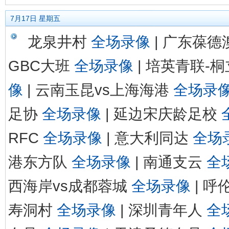
7月17日 星期五
龙泉井村
全场录像
| 广东葆
GBC大班
全场录像
| 培英青联-
像
| 云南玉昆vs上海海港
全场录
足协
全场录像
| 延边宋庆龄足校
RFC
全场录像
| 意大利同达
全场
港东方队
全场录像
| 南通支云
全
西海岸vs成都蓉城
全场录像
| 
寿洞村
全场录像
| 深圳青年人
全