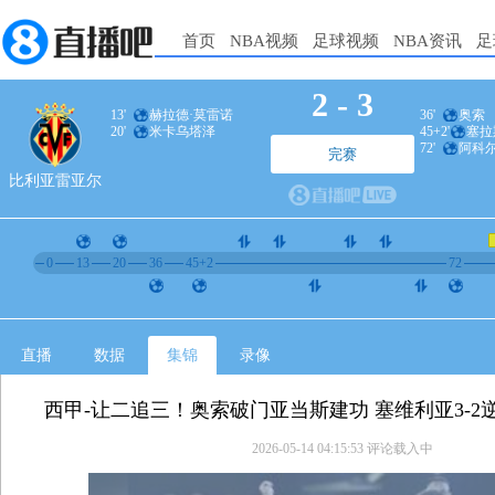
首页
NBA视频
足球视频
NBA资讯
足
2
-
3
13'
赫拉德·莫雷诺
36'
奥索
20'
米卡乌塔泽
45+2'
塞拉
72'
阿科尔
完赛
比利亚雷亚尔
0
13
20
36
45+2
72
直播
数据
集锦
录像
西甲-让二追三！奥索破门亚当斯建功 塞维利亚3-
2026-05-14 04:15:53
评论载入中