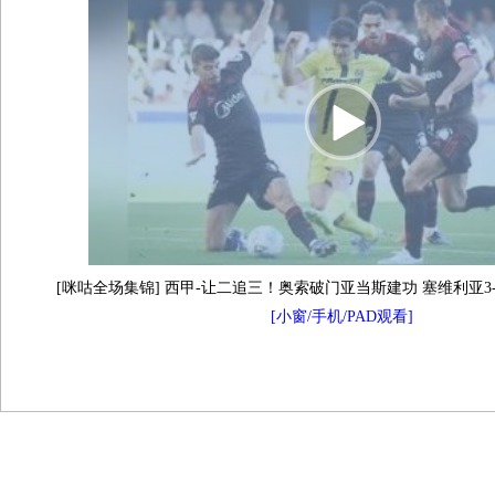
[咪咕全场集锦] 西甲-让二追三！奥索破门亚当斯建功 塞维利亚3
[小窗/手机/PAD观看]