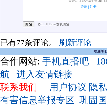
登录后才能发表评论和回
2.发言请遵守国家法律法规.
登录
|
注册
3.禁止发布任何宣传、广告、侮辱攻击他人、刷屏等信
按Ctrl+Enter发表回复
已有
77
条评论。
刷新评论
下载直播吧
合作网站:
手机直播吧
1
航
进入友情链接
00:00 / 00:15
联系我们
用户协议
隐
有害信息举报专区
巩固