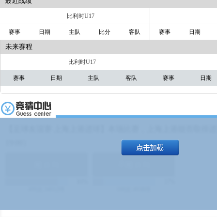
最近战绩
比利时U17
赛事
日期
主队
比分
客队
赛事
日期
未来赛程
比利时U17
赛事
日期
主队
客队
赛事
日期
【足球友谊赛 上海上港进球】本场比赛，上海上港能否取得进球
19:00）
能
(
1.9
)
不能
(
1.9
)
83%
17%
499
次
340129
$
100
次
49380
$