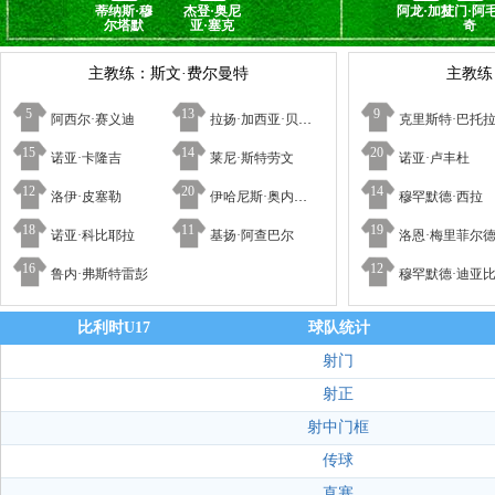
蒂纳斯·穆
杰登·奥尼
阿龙·加杜
艾门·阿
尔塔默
亚·塞克
奇
主教练：斯文·费尔曼特
主教练：J
5
13
9
阿西尔·赛义迪
拉扬·加西亚·贝尔卡塞姆
克里斯特·巴托
15
14
20
诺亚·卡隆吉
莱尼·斯特劳文
诺亚·卢丰杜
12
20
14
洛伊·皮塞勒
伊哈尼斯·奥内赫塞
穆罕默德·西拉
18
11
19
诺亚·科比耶拉
基扬·阿查巴尔
洛恩·梅里菲尔
16
12
鲁内·弗斯特雷彭
穆罕默德·迪亚
比利时U17
球队统计
射门
射正
射中门框
传球
直塞