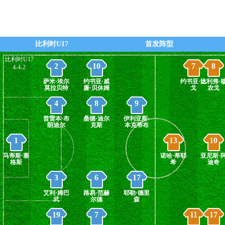
45' - 随着裁判一声哨响，上半场结束，
直播
比分1-0
26' - 第1张黄牌，裁判出示了本场比赛
直播
比利时U17
首发阵型
张黄牌，给了比利时U17
比利时U17
2
10
7
8
4-4-2
25' - 第1个进球！球进啦！塞克(比利时U
直播
(助攻: 德里森))取得本场比赛领先！
萨米·埃尔
约书亚·威
约书亚·达
比利弗·
莫拉贝特
廉·贝休姆
戈
农戈
4
8
9
普雷本·布
桑德·迪尔
伊利亚斯·
朗迪尔
克斯
本克蒂布
1
13
10
马蒂斯·塞
诺哈·蒂耶
亚尼斯·
格斯
希
迪奇
3
6
17
艾利·姆巴
路易·范赫
耶勒·德里
武
尔德
森
19
7
11
17