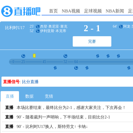
首页
NBA视频
足球视频
NBA新闻
足
2
-
1
25'
杰登·奥尼亚·塞克
64'
阿龙·
比利时U17
52'
伊利亚斯·本克蒂
布
完赛
0
25
45
52
64
直播信号
:
比分直播
直播
数据
竞猜
直播
本场比赛结束，最终比分为2-1，感谢大家关注，下次再会！
直播
90' - 随着裁判一声哨响，下半场结束，目前比分2-1
直播
90' - 比利时U17换人，斯特劳文↑ 卡纳↓