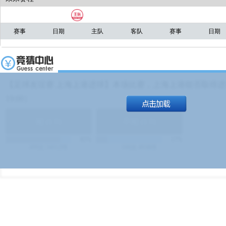
赛事
日期
主队
客队
赛事
日期
【足球友谊赛 上海上港进球】本场比赛，上海上港能否取得进球
19:00）
能
(
1.9
)
不能
(
1.9
)
83%
17%
499
次
340129
$
100
次
49380
$