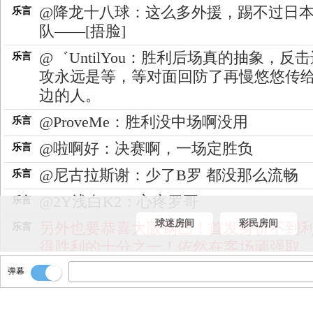
@降龙十八球：这么多外援，踢不过日
乐言
队——[捂脸]
@゛UntilYou：胜利后场真的抽象，反
乐言
攻永远是等，等对面回防了再慢悠悠传
边的人。
@ProveMe：胜利没中场啊没用
乐言
@啦啊好：决赛啊，一场定胜负
乐言
@尼古拉斯谢：少了B罗 都没那么流畅
乐言
@2Y浅白K2：心疼罗哥
乐言
球迷房间
彩民房间
另外也要恭喜大阪钢巴！首发身价不到
乐言
得胜利的十分之一！依然在客场顽强取
胜！！胡梅特打入了制胜进球！恭喜他
弹幕
得冠军🏆❗️❗️❗️
最终利雅得胜利在主场0比1不敌大阪钢
乐言