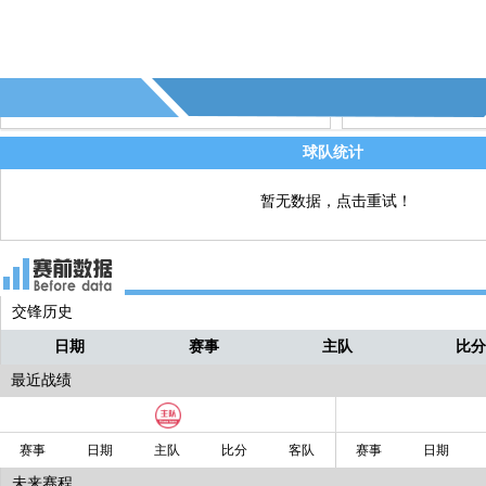
60' - 第7个角球 - (石家庄功夫)
直播
球队统计
暂无数据，点击重试！
交锋历史
日期
赛事
主队
比
最近战绩
赛事
日期
主队
比分
客队
赛事
日期
未来赛程