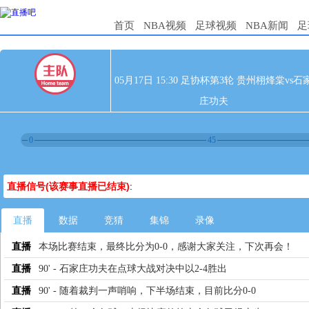
首页
NBA视频
足球视频
NBA新闻
足
05月17日 15:30 足协杯第3轮 贵州栩烽棠vs石
庄功夫
0
45
直播信号(该赛事直播已结束)
:
直播
数据
竞猜
集锦
录像
直播
本场比赛结束，最终比分为0-0，感谢大家关注，下次再会！
直播
90' - 石家庄功夫在点球大战对决中以2-4胜出
直播
90' - 随着裁判一声哨响，下半场结束，目前比分0-0