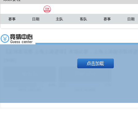
赛事
日期
主队
客队
赛事
日期
【足球友谊赛 上海上港进球】本场比赛，上海上港能否取得进球
19:00）
能
(
1.9
)
不能
(
1.9
)
83%
17%
499
次
340129
$
100
次
49380
$