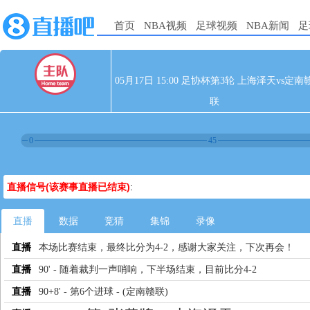
首页
NBA视频
足球视频
NBA新闻
足
05月17日 15:00 足协杯第3轮 上海泽天vs定南
联
0
45
直播信号(该赛事直播已结束)
:
直播
数据
竞猜
集锦
录像
直播
本场比赛结束，最终比分为4-2，感谢大家关注，下次再会！
直播
90' - 随着裁判一声哨响，下半场结束，目前比分4-2
直播
90+8' - 第6个进球 - (定南赣联)