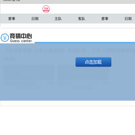
赛事
日期
主队
客队
赛事
日期
【足球友谊赛 上海上港进球】本场比赛，上海上港能否取得进球
19:00）
能
(
1.9
)
不能
(
1.9
)
83%
17%
499
次
340129
$
100
次
49380
$