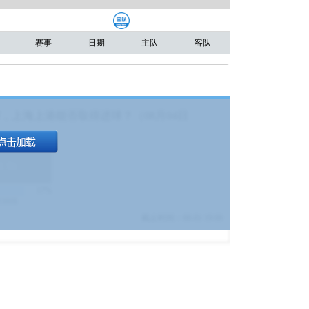
赛事
日期
主队
客队
，上海上港能否取得进球？（08月04日
1.9
)
17%
9380
$
截止时间：
08-01 19:00