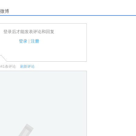
微博
登录后才能发表评论和回复
户可以发表评论了！
家法律法规.
登录
|
注册
何宣传、广告、侮辱攻击他人、刷屏等信息.
341
条评论
刷新评论