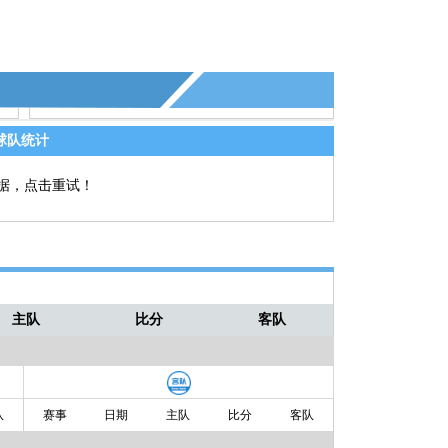
球队统计
据，点击重试！
主队
比分
客队
队
赛事
日期
主队
比分
客队