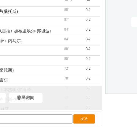
90+3'
0-2
88'
0-2
萨(桑托斯)
87'
0-2
84'
0-2
•佩雷拉↑ 加布里埃尔•邦坦波↓
84'
0-2
萨↑ 内马尔↓
80'
0-2
80'
0-2
72'
0-2
(桑托斯)
70'
0-2
巴雷尔↓
70'
0-2
↑ 本杰明•罗海泽↓
彩民房间
68'
0-2
 卢卡斯•罗尼尔↓
68'
0-2
•科瑟↓
67'
0-2