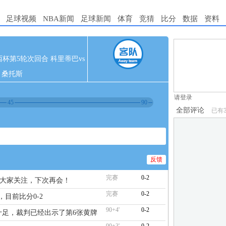
足球视频
NBA新闻
足球新闻
体育
竞猜
比分
数据
资料
1.电脑端新用
 巴西杯第5轮次回合 科里蒂巴vs
2.发言请遵守国
桑托斯
3.禁止发布任
请登录
45
90
全部评论
已有
反馈
完赛
0-2
谢大家关注，下次再会！
完赛
0-2
，目前比分0-2
90+4'
0-2
药味十足，裁判已经出示了第6张黄牌