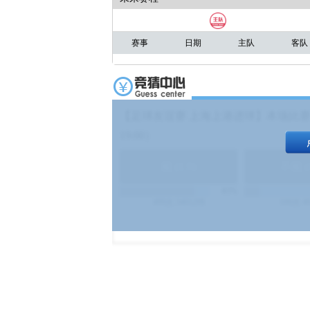
赛事
日期
主队
客队
【足球友谊赛 上海上港进球】本场比赛
19:00）
能
(
1.9
)
不能
(
83%
499
次
340129
$
100
次
4