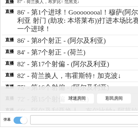
直播
87' - 荷兰换人，布罗比↑ 范黑克↓
86' - 第1个进球！Goooooooal！穆萨(阿
直播
利亚 射门 (助攻: 本塔莱布))打进本场比
一个进球！
86' - 第8个射正 - (阿尔及利亚)
直播
84' - 第7个射正 - (荷兰)
直播
82' - 第17个射偏 - (阿尔及利亚)
直播
82' - 荷兰换人，韦霍斯特↑ 加克波↓
直播
75' - 第16个射偏 - (阿尔及利亚)
直播
72' - 第15个射偏 - (荷兰)
直播
球迷房间
彩民房间
69' - 阿尔及利亚换人，布尔比纳↑ 阿莫拉
直播
弹幕
68' - 荷兰换人，海特勒伊达↑ 维费尔↓
直播
68' - 荷兰换人，德容恩↑ 赖因德斯↓
直播