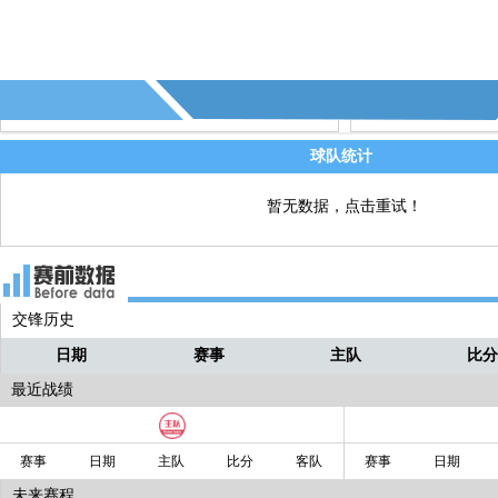
68' - 荷兰换人，库普梅纳斯↑ 马伦↓
直播
68' - 荷兰换人，Q.廷贝尔↑ 德容↓
直播
球队统计
暂无数据，点击重试！
交锋历史
日期
赛事
主队
比
最近战绩
赛事
日期
主队
比分
客队
赛事
日期
未来赛程