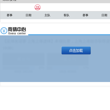
赛事
日期
主队
客队
赛事
日期
【足球友谊赛 上海上港进球】本场比赛，上海上港能否取得进球
19:00）
能
(
1.9
)
不能
(
1.9
)
83%
17%
499
次
340129
$
100
次
49380
$