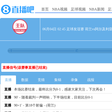
首页
NBA视频
足球视频
NBA新闻
足
06月04日 02:45 足球友谊赛 荷兰vs阿尔及利
0
45
直播信号(该赛事直播已结束)
:
直播
数据
竞猜
集锦
录像
战报
直播
本场比赛结束，最终比分为0-1，感谢大家关注，下次再会！
直播
90' - 随着裁判一声哨响，下半场结束，目前比分0-1
直播
90+1' - 第18个射偏 - (荷兰)