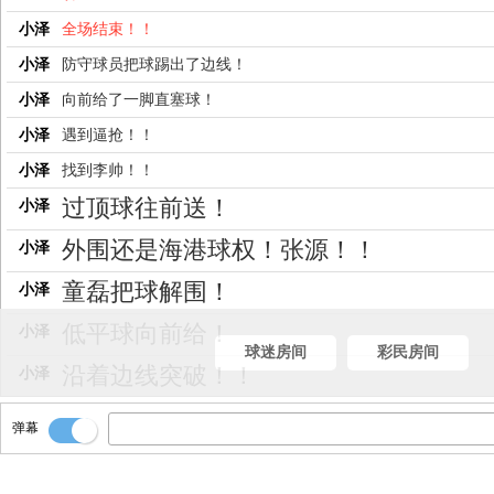
小泽
全场结束！！
小泽
防守球员把球踢出了边线！
小泽
向前给了一脚直塞球！
小泽
遇到逼抢！！
小泽
找到李帅！！
过顶球往前送！
小泽
外围还是海港球权！张源！！
小泽
童磊把球解围！
小泽
低平球向前给！
小泽
球迷房间
彩民房间
沿着边线突破！！
小泽
岳鑫得球！
小泽
弹幕
把球分到左边路！
小泽