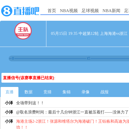
首页
NBA视频
足球视频
NBA新闻
足
05月15日 19:35 中超第12轮 上海海港vs浙江
0
45
直播信号(该赛事直播已结束)
:
直播
数据
竞猜
集锦
录像
战报
小泽
全场带到这！！
小泽
@取名浪费时间：最后十几分钟浙江一直被压着打——没体力了
小泽
海港主场2-2浙江！张源和维塔尔为海港破门！王钰栋和高迪为
功！！