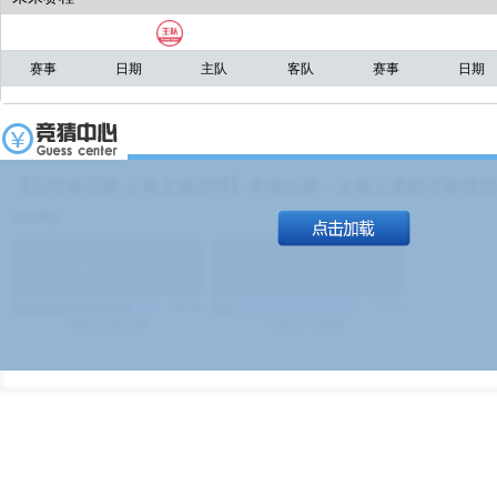
赛事
日期
主队
客队
赛事
日期
【足球友谊赛 上海上港进球】本场比赛，上海上港能否取得进球
19:00）
能
(
1.9
)
不能
(
1.9
)
83%
17%
499
次
340129
$
100
次
49380
$