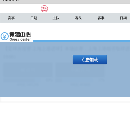
赛事
日期
主队
客队
赛事
日期
【足球友谊赛 上海上港进球】本场比赛，上海上港能否取得进球
19:00）
能
(
1.9
)
不能
(
1.9
)
83%
17%
499
次
340129
$
100
次
49380
$