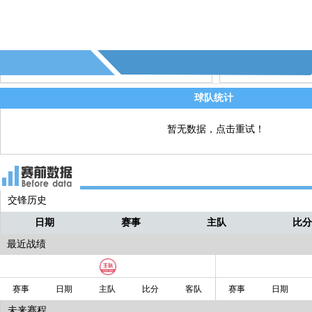
山东泰山球员断球了！！！
小明
中路拼抢！！
小明
姚浩洋！！给出一记长传球！！！
小明
球队统计
暂无数据，点击重试！
交锋历史
日期
赛事
主队
比
最近战绩
赛事
日期
主队
比分
客队
赛事
日期
未来赛程