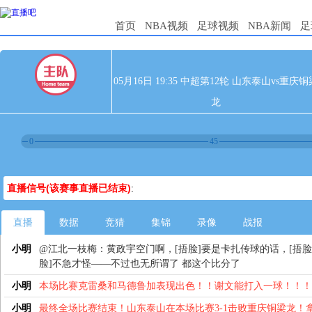
首页
NBA视频
足球视频
NBA新闻
足
05月16日 19:35 中超第12轮 山东泰山vs重庆铜
龙
0
45
直播信号(该赛事直播已结束)
:
直播
数据
竞猜
集锦
录像
战报
小明
@江北一枝梅：黄政宇空门啊，[捂脸]要是卡扎传球的话，[捂脸]
脸]不急才怪——不过也无所谓了 都这个比分了
小明
本场比赛克雷桑和马德鲁加表现出色！！谢文能打入一球！！！
小明
最终全场比赛结束！山东泰山在本场比赛3-1击败重庆铜梁龙！拿