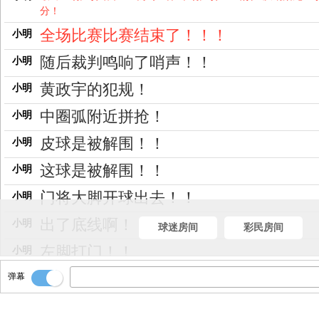
分！
全场比赛比赛结束了！！！
小明
随后裁判鸣响了哨声！！
小明
黄政宇的犯规！
小明
中圈弧附近拼抢！
小明
皮球是被解围！！
小明
这球是被解围！！
小明
门将大脚开球出去！！
小明
出了底线啊！
小明
球迷房间
彩民房间
左脚打门！！
小明
杀到了禁区里左侧！！
弹幕
小明
分球左侧卡扎！！！
小明