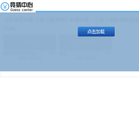
【足球友谊赛 上海上港进球】本场比赛，上海上港能否取得进球
19:00）
能
(
1.9
)
不能
(
1.9
)
83%
17%
499
次
340129
$
100
次
49380
$