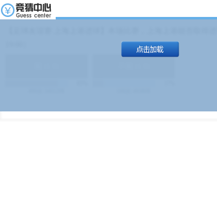
【足球友谊赛 上海上港进球】本场比赛，上海上港能否取得进球
19:00）
能
(
1.9
)
不能
(
1.9
)
83%
17%
499
次
340129
$
100
次
49380
$