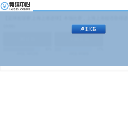
【足球友谊赛 上海上港进球】本场比赛，上海上港能否取得进球
19:00）
能
(
1.9
)
不能
(
1.9
)
83%
17%
499
次
340129
$
100
次
49380
$