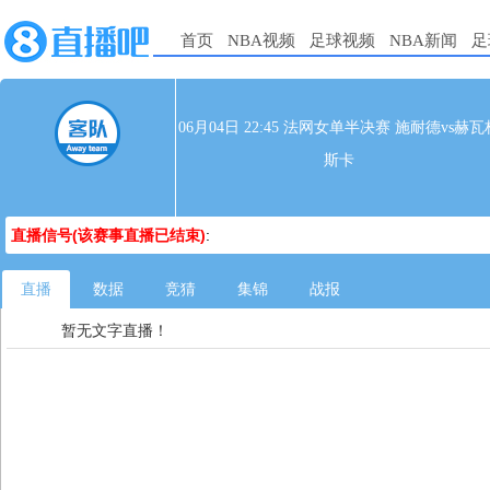
首页
NBA视频
足球视频
NBA新闻
足
06月04日 22:45 法网女单半决赛 施耐德vs赫瓦
斯卡
直播信号(该赛事直播已结束)
:
直播
数据
竞猜
集锦
战报
暂无文字直播！