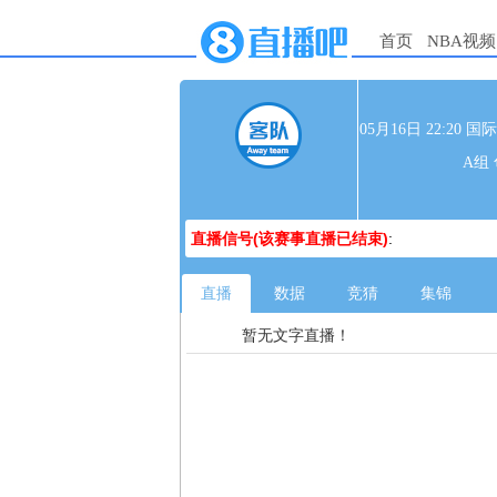
首页
NBA视频
05月16日 22:2
A组
直播信号(该赛事直播已结束)
:
直播
数据
竞猜
集锦
暂无文字直播！