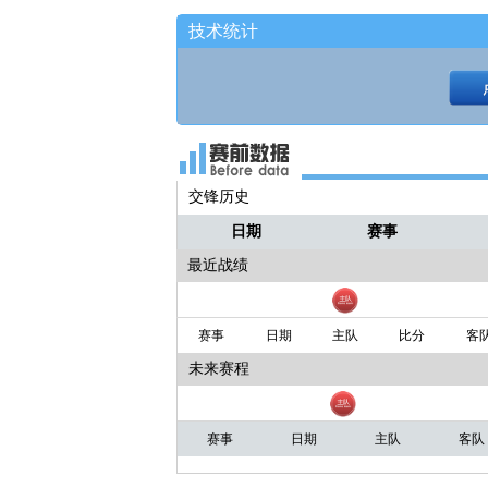
技术统计
交锋历史
日期
赛事
最近战绩
赛事
日期
主队
比分
客
未来赛程
赛事
日期
主队
客队