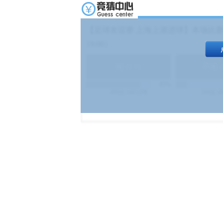
【足球友谊赛 上海上港进球】本场比赛
19:00）
能
(
1.9
)
不能
(
83%
499
次
340129
$
100
次
4