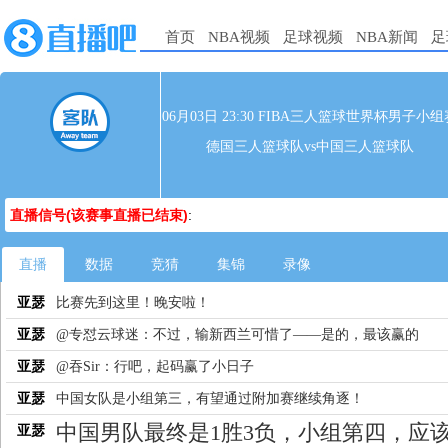
首页
NBA视频
足球视频
NBA新闻
足
06月03日 23:30 FIBA三人篮球世界杯男子小组
德国三人篮球队vs中国三人篮球队
直播信号(该赛事直播已结束)
:
直播
数据
竞猜
集锦
录像
亚瑟
比赛先到这里！晚安啦！
亚瑟
@专怼云球迷：不过，输新西兰可惜了——是的，最该赢的
亚瑟
@吞Sir：行吧，起码赢了小日子
亚瑟
中国女队是小组第三，有望通过附加赛继续角逐！
中国男队最终是1胜3负，小组第四，应
亚瑟