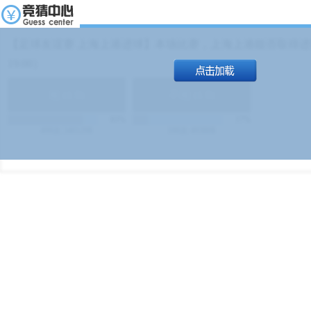
【足球友谊赛 上海上港进球】本场比赛，上海上港能否取得进球
19:00）
能
(
1.9
)
不能
(
1.9
)
83%
17%
499
次
340129
$
100
次
49380
$