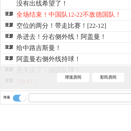
没有出线希望了！
全场结束！中国队12-22不敌德国队！
亚瑟
空位的两分！带走比赛！[22-12]
亚瑟
杀进去！分右侧外线！阿盖曼！
亚瑟
给中路吉斯曼！
亚瑟
阿盖曼右侧外线持球！
亚瑟
是失误了！德国队球！
亚瑟
球迷房间
彩民房间
2分45！
亚瑟
这是踩线了么！
亚瑟
弹幕
突破分侧翼卢鹏程！
亚瑟
郭瀚宇持球！
亚瑟
自己篮板！冲击放进！[20-12]
亚瑟