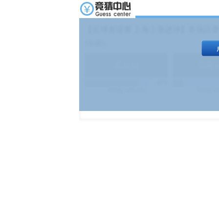
【足球友谊赛 上海上港进球】本场比赛
19:00）
能
(
1.9
)
不能
(
83%
499
次
340129
$
100
次
4