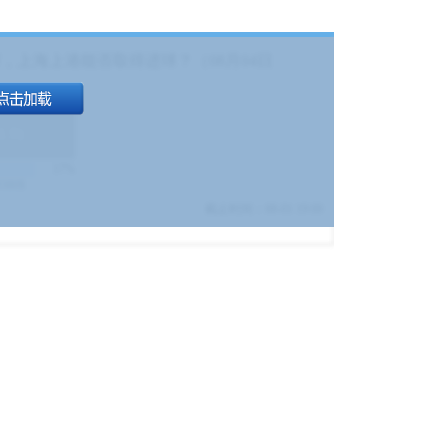
，上海上港能否取得进球？（08月04日
1.9
)
17%
9380
$
截止时间：
08-01 19:00