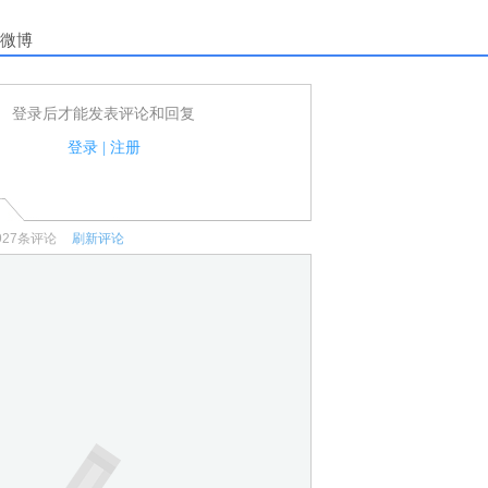
微博
登录后才能发表评论和回复
户可以发表评论了！
家法律法规.
登录
|
注册
何宣传、广告、侮辱攻击他人、刷屏等信息.
927
条评论
刷新评论