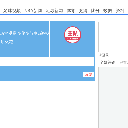
足球视频
NBA新闻
足球新闻
体育
竞猜
比分
数据
资料
1.电脑端新用
 WNBA常规赛 多伦多节奏vs洛杉
2.发言请遵守国
矶火花
3.禁止发布任
请登录
全部评论
已有
反馈