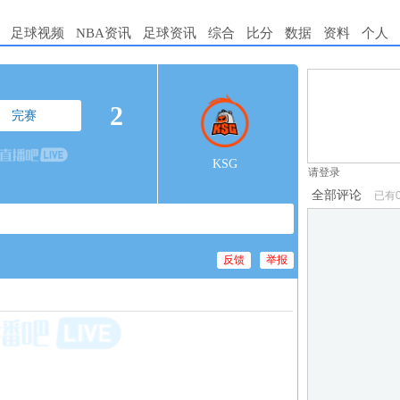
足球视频
NBA资讯
足球资讯
综合
比分
数据
资料
个人
1.电脑端新用
2
完赛
2.发言请遵守国
3.禁止发布任
KSG
请登录
全部评论
已有
反馈
举报