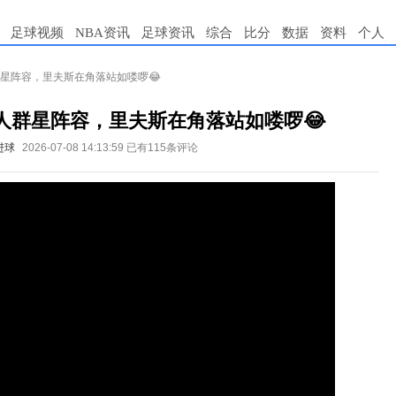
足球视频
NBA资讯
足球资讯
综合
比分
数据
资料
个人
群星阵容，里夫斯在角落站如喽啰😂
湖人群星阵容，里夫斯在角落站如喽啰😂
进球
2026-07-08 14:13:59
已有115条评论