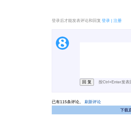
登录后才能发表评论和回复
登录
|
注册
1.电脑端新用户可以发
2.发言请遵守国家法律法
3.禁止发布任何宣传、
按Ctrl+Enter发
已有
115
条评论。
刷新评论
下载直