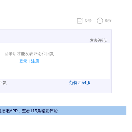
反馈
举报
发表评论:
表评论了！
登录后才能发表评论和回复
规.
登录
|
注册
广告、侮辱攻击他人、刷屏等信息.
表回复
范特西54服
播吧APP，查看115条精彩评论