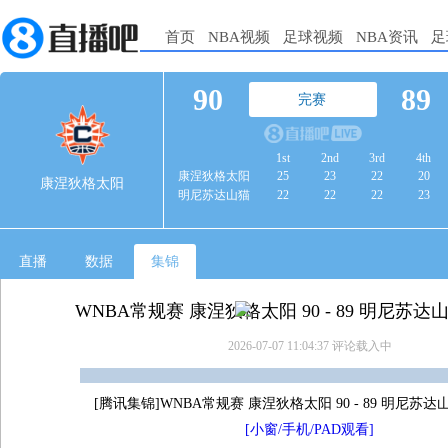
首页
NBA视频
足球视频
NBA资讯
足
90
89
完赛
1st
2nd
3rd
4th
康涅狄格太阳
25
23
22
20
康涅狄格太阳
明尼苏达山猫
22
22
22
23
直播
数据
集锦
WNBA常规赛 康涅狄格太阳 90 - 89 明尼苏达
2026-07-07 11:04:37
评论载入中
[腾讯集锦]WNBA常规赛 康涅狄格太阳 90 - 89 明尼苏
[小窗/手机/PAD观看]